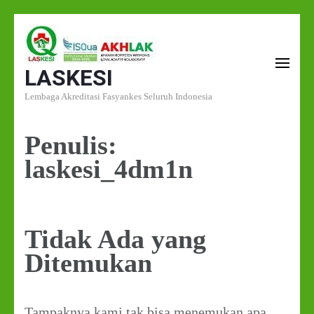
Lompat
ke
LASKESI
konten
(Tekan
Lembaga Akreditasi Fasyankes Seluruh Indonesia
Enter)
Penulis:
laskesi_4dm1n
Tidak Ada yang
Ditemukan
Tampaknya kami tak bisa menemukan apa