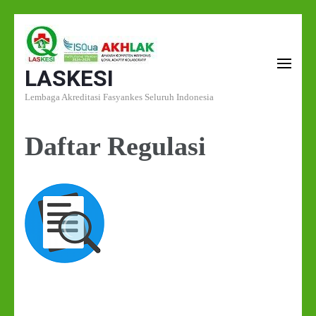
Lompat
ke
LASKESI
konten
(Tekan
Lembaga Akreditasi Fasyankes Seluruh Indonesia
Enter)
Daftar Regulasi