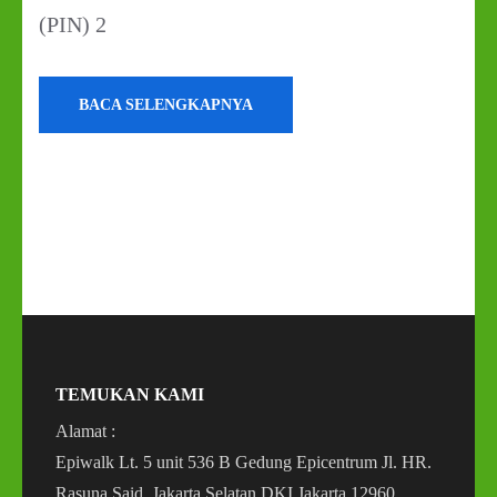
(PIN) 2
BACA SELENGKAPNYA
TEMUKAN KAMI
Alamat :
Epiwalk Lt. 5 unit 536 B Gedung Epicentrum Jl. HR.
Rasuna Said, Jakarta Selatan DKI Jakarta 12960