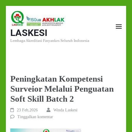
Lompat
ke
LASKESI
konten
(Tekan
Lembaga Akreditasi Fasyankes Seluruh Indonesia
Enter)
Peningkatan Kompetensi
Surveior Melalui Penguatan
Soft Skill Batch 2
23 Feb,2026
Winda Laskesi
Tinggalkan komentar