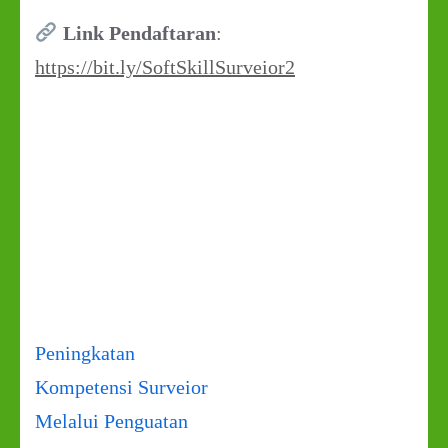
Link Pendaftaran
:
https://bit.ly/SoftSkillSurveior2
Navigasi
Peningkatan
pos
Kompetensi Surveior
Melalui Penguatan