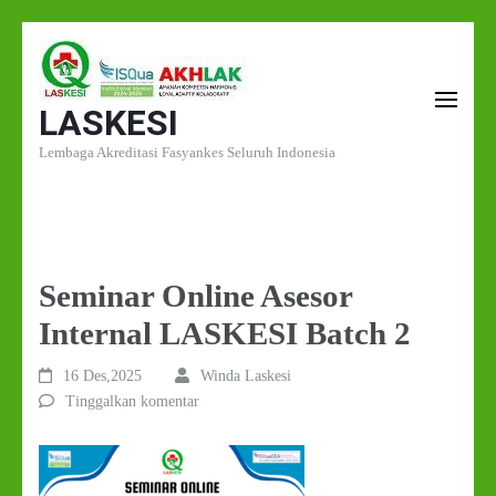
Lompat
ke
LASKESI
konten
(Tekan
Lembaga Akreditasi Fasyankes Seluruh Indonesia
Enter)
Seminar Online Asesor
Internal LASKESI Batch 2
16 Des,2025
Winda Laskesi
Tinggalkan komentar